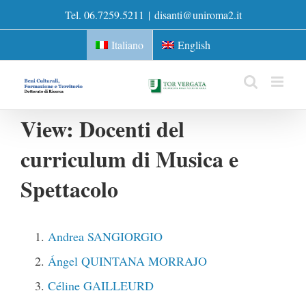
Skip
Tel. 06.7259.5211
|
disanti@uniroma2.it
to
content
Italiano
English
View: Docenti del
curriculum di Musica e
Spettacolo
Andrea SANGIORGIO
Ángel QUINTANA MORRAJO
Céline GAILLEURD