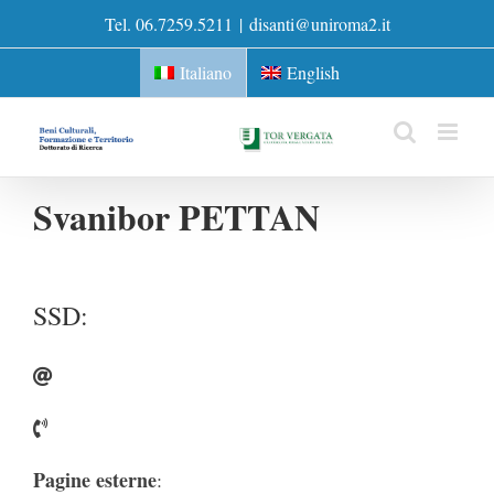
Skip
Tel. 06.7259.5211
|
disanti@uniroma2.it
to
content
Italiano
English
Svanibor PETTAN
SSD:
Pagine esterne
: