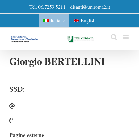
Skip
Tel. 06.7259.5211
|
disanti@uniroma2.it
to
content
Italiano
English
Giorgio BERTELLINI
SSD:
Pagine esterne
: