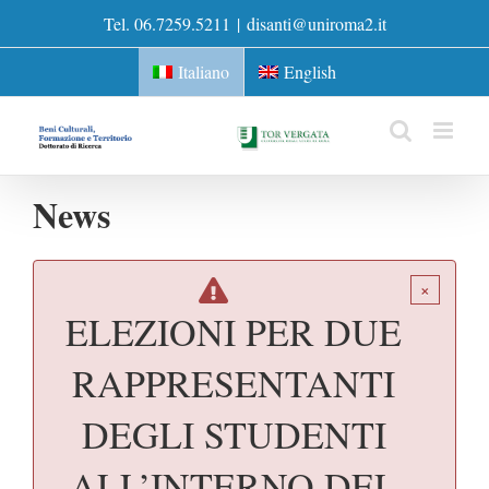
Skip
Tel. 06.7259.5211
|
disanti@uniroma2.it
to
content
Italiano
English
News
×
ELEZIONI PER DUE
RAPPRESENTANTI
DEGLI STUDENTI
ALL’INTERNO DEL