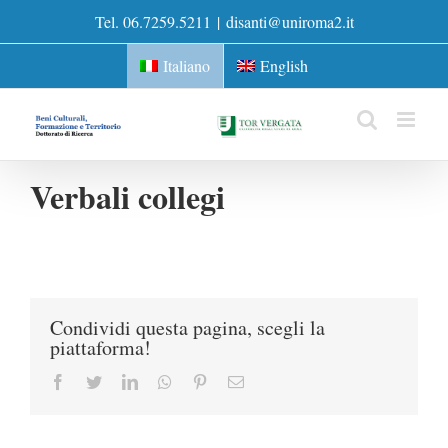
Skip
Tel. 06.7259.5211
|
disanti@uniroma2.it
to
content
Italiano
English
Verbali collegi
Condividi questa pagina, scegli la
piattaforma!
Facebook
Twitter
LinkedIn
Whatsapp
Pinterest
Email