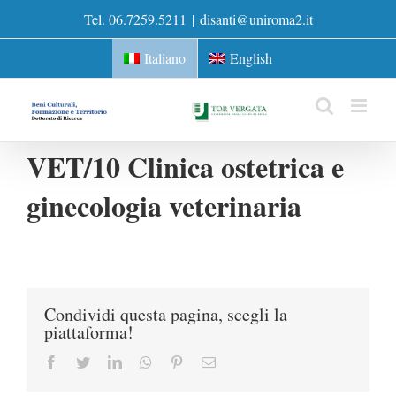
Skip
Tel. 06.7259.5211
|
disanti@uniroma2.it
to
content
Italiano
English
VET/10 Clinica ostetrica e
ginecologia veterinaria
Condividi questa pagina, scegli la
piattaforma!
Facebook
Twitter
LinkedIn
Whatsapp
Pinterest
Email