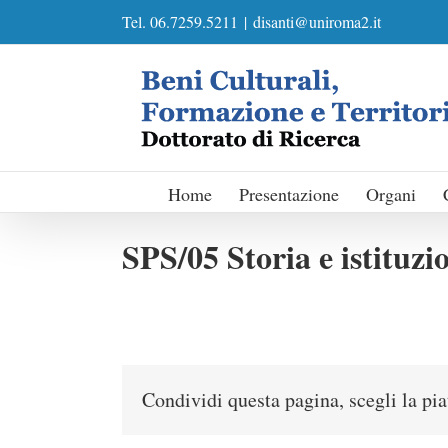
Skip
Tel. 06.7259.5211
|
disanti@uniroma2.it
to
content
Home
Presentazione
Organi
SPS/05 Storia e istituzi
Condividi questa pagina, scegli la pi