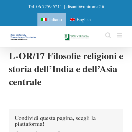
Skip
Tel. 06.7259.5211
|
disanti@uniroma2.it
to
content
Italiano
English
L-OR/17 Filosofie religioni e
storia dell’India e dell’Asia
centrale
Condividi questa pagina, scegli la
piattaforma!