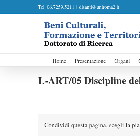
Skip
Tel. 06.7259.5211
|
disanti@uniroma2.it
to
content
Home
Presentazione
Organi
L-ART/05 Discipline del
Condividi questa pagina, scegli la pi