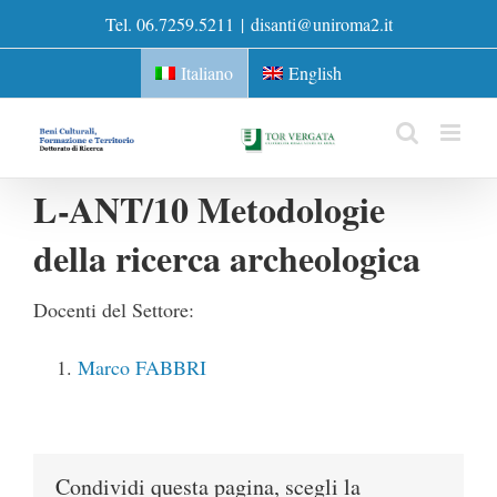
Skip
Tel. 06.7259.5211
|
disanti@uniroma2.it
to
content
Italiano
English
L-ANT/10 Metodologie
della ricerca archeologica
Docenti del Settore:
Marco FABBRI
Condividi questa pagina, scegli la