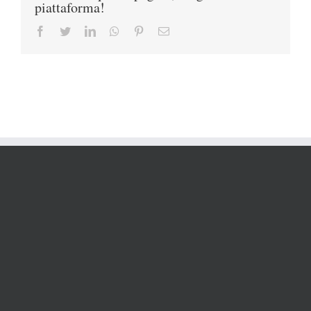
piattaforma!
Facebook
Twitter
LinkedIn
Whatsapp
Pinterest
Email