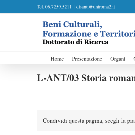
Skip
Tel. 06.7259.5211
|
disanti@uniroma2.it
to
content
Home
Presentazione
Organi
L-ANT/03 Storia roma
Condividi questa pagina, scegli la pi