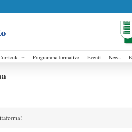
Curricula
Programma formativo
Eventi
News
B
na
attaforma!