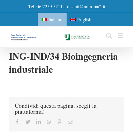
Skip
Tel. 06.7259.5211
|
disanti@uniroma2.it
to
content
Italiano
English
ING-IND/34 Bioingegneria
industriale
Condividi questa pagina, scegli la
piattaforma!
Facebook
Twitter
LinkedIn
Whatsapp
Pinterest
Email