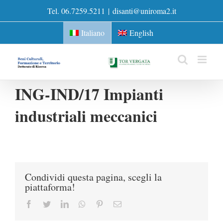
Skip
Tel. 06.7259.5211
|
disanti@uniroma2.it
to
content
Italiano
English
ING-IND/17 Impianti
industriali meccanici
Condividi questa pagina, scegli la
piattaforma!
Facebook
Twitter
LinkedIn
Whatsapp
Pinterest
Email