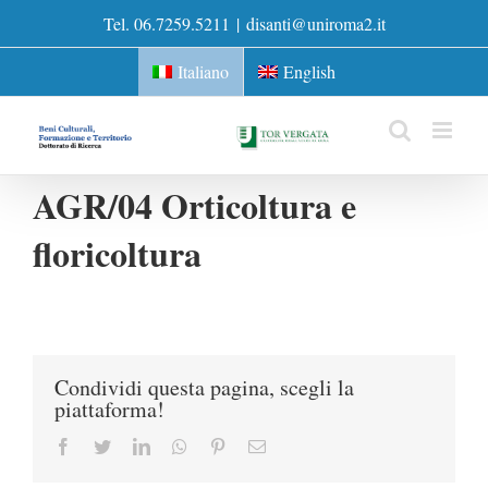
Skip
Tel. 06.7259.5211
|
disanti@uniroma2.it
to
content
Italiano
English
AGR/04 Orticoltura e
floricoltura
Condividi questa pagina, scegli la
piattaforma!
Facebook
Twitter
LinkedIn
Whatsapp
Pinterest
Email