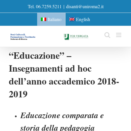
Skip
Tel. 06.7259.5211
|
disanti@uniroma2.it
to
content
Italiano
English
“Educazione” –
Insegnamenti ad hoc
dell’anno accademico 2018-
2019
Educazione comparata e
storia della pedagogia