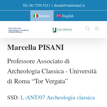
Skip
Tel. 06.7259.5211
|
disanti@uniroma2.it
to
content
Italiano
English
Marcella PISANI
Professore Associato di
Archeologia Classica - Università
di Roma “Tor Vergata”
SSD:
L-ANT/07 Archeologia classica