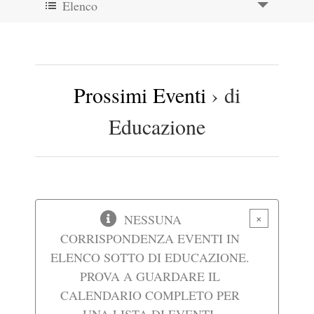
Elenco
e
Viste
viste
Navigazione
Navigazione
Prossimi Eventi
› di
Educazione
×
NESSUNA
CORRISPONDENZA EVENTI IN
ELENCO SOTTO DI EDUCAZIONE.
PROVA A GUARDARE IL
CALENDARIO COMPLETO PER
UNA LISTA DI EVENTI.