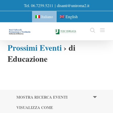
Skip
Tel. 06.7259.5211
|
disanti@uniroma2.it
to
content
Italiano
English
Prossimi Eventi
› di
Educazione
Eventi
MOSTRA RICERCA EVENTI
Ricerca
VISUALIZZA COME
Evento